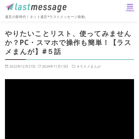
遺言の新時代！ネット遺言*ラストメッセージ発動。
コ
やりたいことリスト、使ってみません
ン
か？PC・スマホで操作も簡単！【ラス
テ
メまんが】#５話
ン
ツ
へ
2022年12月27日
2024年11月13日
＃ラスメまんが
移
動