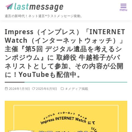
遺言の新時代！ネット遺言*ラストメッセージ発動。
コ
Impress（インプレス）「INTERNET
ン
Watch（インターネットウォッチ）」
テ
主催『第5回 デジタル遺品を考えるシ
ン
ツ
ンポジウム』に 取締役 牛越裕子がパ
へ
ネリストとして参加、その内容が公開
移
に！YouTubeも配信中。
動
2024年1月9日
2025年6月9日
＃メディア掲載