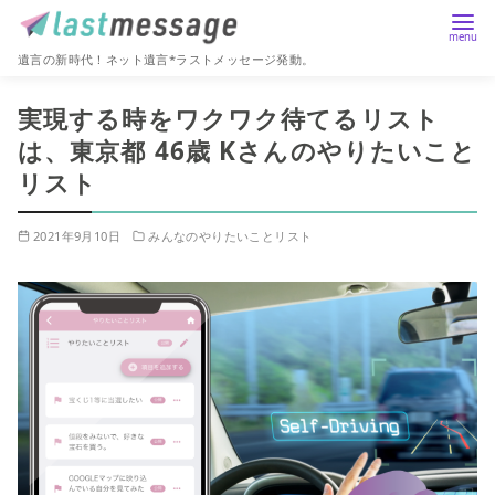
遺言の新時代！ネット遺言*ラストメッセージ発動。
コ
実現する時をワクワク待てるリスト
ン
は、東京都 46歳 Kさんのやりたいこと
テ
リスト
ン
ツ
へ
2021年9月10日
みんなのやりたいことリスト
移
動