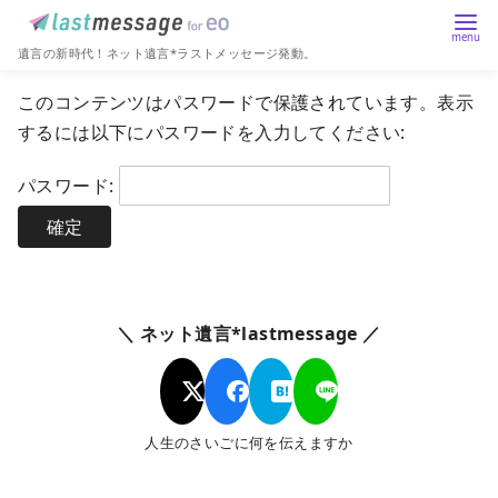
遺言の新時代！ネット遺言*ラストメッセージ発動。
コ
このコンテンツはパスワードで保護されています。表示
ン
するには以下にパスワードを入力してください:
テ
ン
パスワード:
ツ
へ
移
動
＼ ネット遺言*lastmessage ／
人生のさいごに何を伝えますか