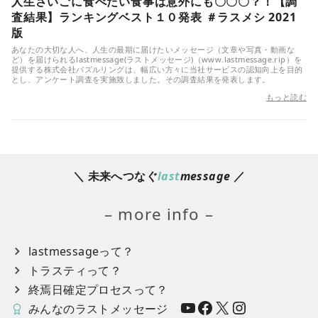
人生さいごに食べたい食事は意外にも〇〇〇？！【調
査結果】ランキングベスト１０発表 ＃ラスメシ 2021
版
あなたの大切な人へ、人生の最期に届けたいメッセージ（文章や写真・動画な
ど）を届けられるlastmessage(ラストメッセージ)（www.lastmessage.rip）を
提供する株式会社パズルリングは、幅広い方々に当社サービスの認知向上を目的
とし、アンケート調査を実施致しました。その調査結果を発表します。
もっと読む
＼ 未来へつなぐ
last
message
／
– more info –
lastmessageって？
トラスティって？
終焉日確定プロセスって？
YouTube
Facebook
X
Instagram
みんなのラストメッセージ