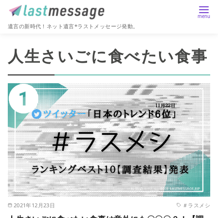
遺言の新時代！ネット遺言*ラストメッセージ発動。
コ
人生さいごに食べたい食事
ン
テ
ン
ツ
へ
移
動
2021年12月23日
＃ラスメシ