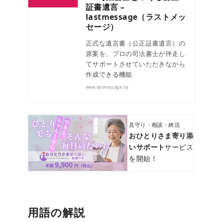
証書遺言 –
lastmessage（ラストメッ
セージ）
正式な遺言書（公正証書遺言）の
原案を、プロの司法書士が伴走し
てサポートさせていただきながら
作成できる機能
www.lastmessage.rip
見守り・相談・終活
おひとりさま寄り添
いサポート
サービス
を開始！
用語の解説