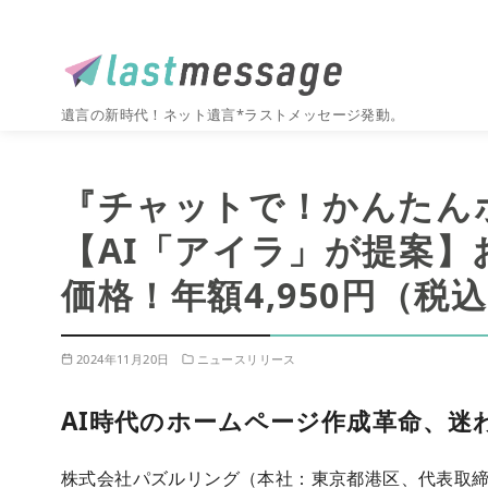
遺言の新時代！ネット遺言*ラストメッセージ発動。
コ
ン
『チャットで！かんたん
テ
ン
【AI「アイラ」が提案】
ツ
価格！年額4,950円（
へ
移
動
2024年11月20日
ニュースリリース
AI時代のホームページ作成革命、迷
株式会社パズルリング（本社：東京都港区、代表取締役