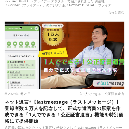
FRYDAY DIGITAL（フライデー デジタル）で紹介されました 講談社
「FRYDAY（フライデー）」のデジタル版「FRYDAY DIGITAL（フライデ…
もっと読む
2023年9月28日
1人でできる！公正証書遺言
ネット遺言*【lastmessage（ラストメッセージ）】
登録者数１万人を記念して、正式な遺言書の原案を作
成できる「1人でできる！公正証書遺言」機能を特別価
格にて提供開始
遺言書のDXに向けたネット遺言*の先駆けとしてlastmessage（ラストメッセー