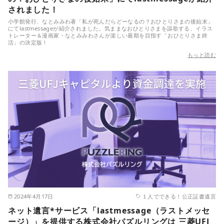
されました！
小学館発行、なとみみわ著「私が死んだらどーなるの？おひとりさまの後始末」
にてlastmessageが紹介されました。気ままなおひとりさまを謳歌する、イラス
トレーター＆漫画家・なとみみわさんが楽しい最期を目指す「おひとりさま終
活」の決定版！
もっと読む
2024年4月17日
１人でできる！公正証書遺言
ネット遺言*サービス「lastmessage（ラストメッセ
ージ）」を提供する株式会社パズルリングは 三菱UFJ