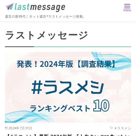
遺言の新時代！ネット遺言*ラストメッセージ発動。
コ
ラストメッセージ
ン
テ
ン
ツ
へ
移
動
2024年7月31日
＃ラスメシ