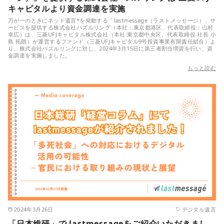
キャピタルより資金調達を実施
万が一のときにネット遺言*を発動する「lastmessage（ラストメッセージ）」サ
ービスを提供する株式会社パズルリング（本社：東京都港区、代表取締役：山村
幸広）は、三菱UFJキャピタル株式会社（本社:東京都中央区、代表取締役 社長 小
島 拓朗）が運営するファンド（三菱UFJキャピタル9号投資事業有限責任組合）よ
り、株式会社パズルリングに対し、2024年3月15日に第三者割当増資を行い、資
金調達を実施しました。
もっと読む
2024年3月26日
デジタル遺言
「日本総研」で lastmessageをご紹介いただきまし