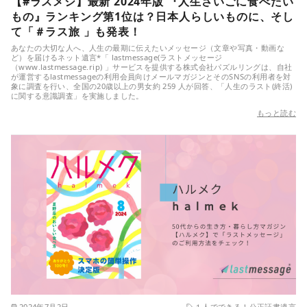
【#ラスメシ】最新 2024年版 『人生さいごに食べたい
もの』ランキング第1位は？日本人らしいものに、そし
て「＃ラス旅 」も発表！
あなたの大切な人へ、人生の最期に伝えたいメッセージ（文章や写真・動画な
ど）を届けるネット遺言*「 lastmessage(ラストメッセージ
（www.lastmessage.rip) 」サービスを提供する株式会社パズルリングは、自社
が運営するlastmessageの利用会員向けメールマガジンとそのSNSの利用者を対
象に調査を行い、全国の20歳以上の男女約 259 人が回答、「人生のラスト(終活)
に関する意識調査」を実施しました。
もっと読む
2024年7月2日
１人でできる！公正証書遺言