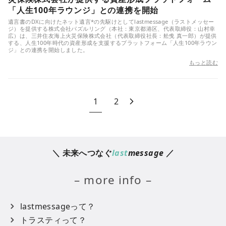
「人生100年ラウンジ」との連携を開始
遺言書のDXに向けたネット遺言*の先駆けとしてlastmessage（ラストメッセー
ジ）を提供する株式会社パズルリング（本社：東京都港区、代表取締役：山村幸
広）は、三井住友海上火災保険株式会社（代表取締役社長：舩曵 真一郎）が提供
する、人生100年時代の資産形成を支援するプラットフォーム「人生100年ラウン
ジ」との連携を開始しました。
もっと読む
1
2
＼ 未来へつなぐ
last
message
／
– more info –
lastmessageって？
トラスティって？