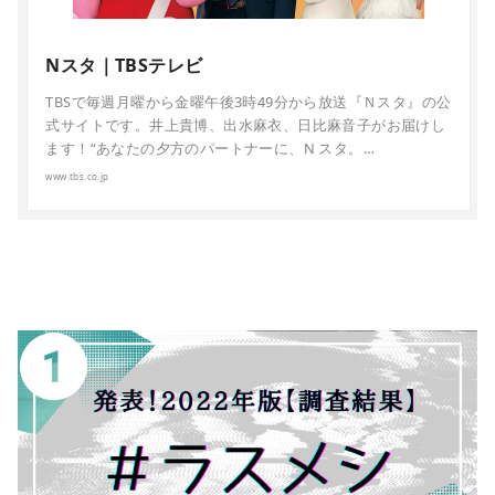
Nスタ｜TBSテレビ
TBSで毎週月曜から金曜午後3時49分から放送『Ｎスタ』の公
式サイトです。井上貴博、出水麻衣、日比麻音子がお届けし
ます！“あなたの夕方のパートナーに、N スタ。…
www.tbs.co.jp