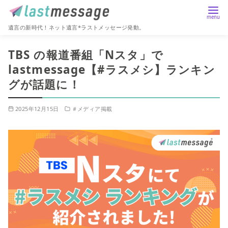
遺言の新時代！ネット遺言*ラストメッセージ発動。
コ
TBS の報道番組「Nスタ」で
ン
lastmessage【#ラスメシ】ランキン
テ
グが話題に！
ン
ツ
へ
2025年12月15日
＃メディア掲載
移
動